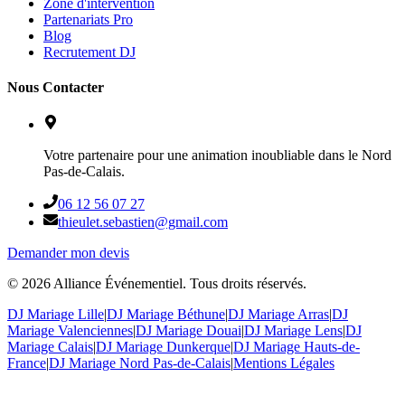
Zone d'intervention
Partenariats Pro
Blog
Recrutement DJ
Nous Contacter
Votre partenaire pour une animation inoubliable dans le Nord
Pas-de-Calais.
06 12 56 07 27
thieulet.sebastien@gmail.com
Demander mon devis
©
2026
Alliance Événementiel. Tous droits réservés.
DJ Mariage Lille
|
DJ Mariage Béthune
|
DJ Mariage Arras
|
DJ
Mariage Valenciennes
|
DJ Mariage Douai
|
DJ Mariage Lens
|
DJ
Mariage Calais
|
DJ Mariage Dunkerque
|
DJ Mariage Hauts-de-
France
|
DJ Mariage Nord Pas-de-Calais
|
Mentions Légales