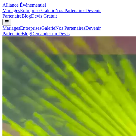
Alliance
Événementiel
Mariages
Entreprises
Galerie
Nos Partenaires
Devenir
Partenaire
Blog
Devis Gratuit
Mariages
Entreprises
Galerie
Nos Partenaires
Devenir
Partenaire
Blog
Demander un Devis