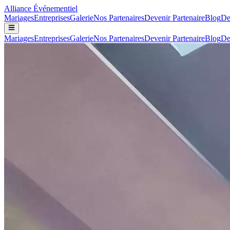
Alliance
Événementiel
Mariages
Entreprises
Galerie
Nos Partenaires
Devenir Partenaire
Blog
De
Mariages
Entreprises
Galerie
Nos Partenaires
Devenir Partenaire
Blog
De