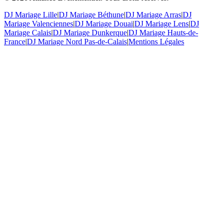
DJ Mariage Lille
|
DJ Mariage Béthune
|
DJ Mariage Arras
|
DJ
Mariage Valenciennes
|
DJ Mariage Douai
|
DJ Mariage Lens
|
DJ
Mariage Calais
|
DJ Mariage Dunkerque
|
DJ Mariage Hauts-de-
France
|
DJ Mariage Nord Pas-de-Calais
|
Mentions Légales