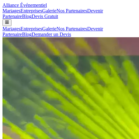
Alliance
Événementiel
Mariages
Entreprises
Galerie
Nos Partenaires
Devenir
Partenaire
Blog
Devis Gratuit
Mariages
Entreprises
Galerie
Nos Partenaires
Devenir
Partenaire
Blog
Demander un Devis