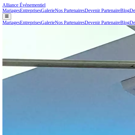
Alliance
Événementiel
Mariages
Entreprises
Galerie
Nos Partenaires
Devenir Partenaire
Blog
De
Mariages
Entreprises
Galerie
Nos Partenaires
Devenir Partenaire
Blog
De