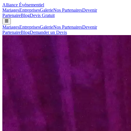
Alliance
Événementiel
Mariages
Entreprises
Galerie
Nos Partenaires
Devenir
Partenaire
Blog
Devis Gratuit
Mariages
Entreprises
Galerie
Nos Partenaires
Devenir
Partenaire
Blog
Demander un Devis