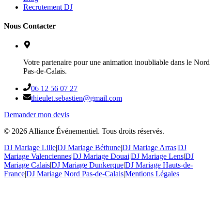
Recrutement DJ
Nous Contacter
Votre partenaire pour une animation inoubliable dans le Nord
Pas-de-Calais.
06 12 56 07 27
thieulet.sebastien@gmail.com
Demander mon devis
©
2026
Alliance Événementiel. Tous droits réservés.
DJ Mariage Lille
|
DJ Mariage Béthune
|
DJ Mariage Arras
|
DJ
Mariage Valenciennes
|
DJ Mariage Douai
|
DJ Mariage Lens
|
DJ
Mariage Calais
|
DJ Mariage Dunkerque
|
DJ Mariage Hauts-de-
France
|
DJ Mariage Nord Pas-de-Calais
|
Mentions Légales