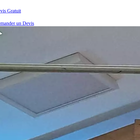
vis Gratuit
mander un Devis