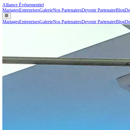
Alliance
Événementiel
Mariages
Entreprises
Galerie
Nos Partenaires
Devenir Partenaire
Blog
De
Mariages
Entreprises
Galerie
Nos Partenaires
Devenir Partenaire
Blog
De