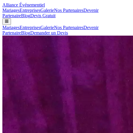
Alliance
Événementiel
Mariages
Entreprises
Galerie
Nos Partenaires
Devenir
Partenaire
Blog
Devis Gratuit
Mariages
Entreprises
Galerie
Nos Partenaires
Devenir
Partenaire
Blog
Demander un Devis