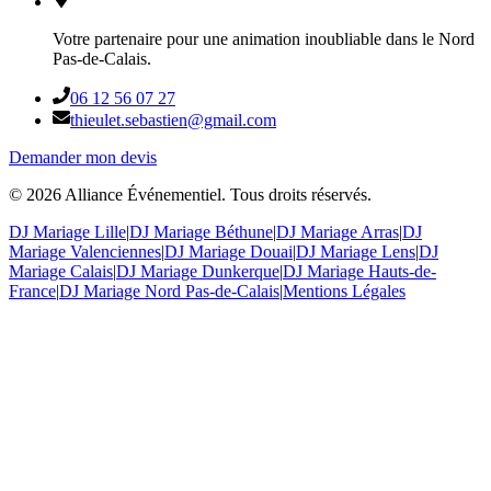
Votre partenaire pour une animation inoubliable dans le Nord
Pas-de-Calais.
06 12 56 07 27
thieulet.sebastien@gmail.com
Demander mon devis
©
2026
Alliance Événementiel. Tous droits réservés.
DJ Mariage Lille
|
DJ Mariage Béthune
|
DJ Mariage Arras
|
DJ
Mariage Valenciennes
|
DJ Mariage Douai
|
DJ Mariage Lens
|
DJ
Mariage Calais
|
DJ Mariage Dunkerque
|
DJ Mariage Hauts-de-
France
|
DJ Mariage Nord Pas-de-Calais
|
Mentions Légales