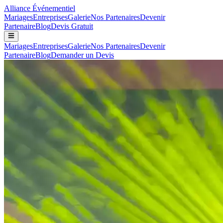
Alliance
Événementiel
Mariages
Entreprises
Galerie
Nos Partenaires
Devenir
Partenaire
Blog
Devis Gratuit
Mariages
Entreprises
Galerie
Nos Partenaires
Devenir
Partenaire
Blog
Demander un Devis