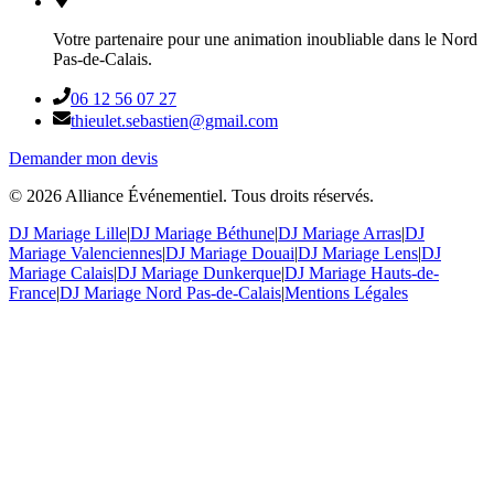
Votre partenaire pour une animation inoubliable dans le Nord
Pas-de-Calais.
06 12 56 07 27
thieulet.sebastien@gmail.com
Demander mon devis
©
2026
Alliance Événementiel. Tous droits réservés.
DJ Mariage Lille
|
DJ Mariage Béthune
|
DJ Mariage Arras
|
DJ
Mariage Valenciennes
|
DJ Mariage Douai
|
DJ Mariage Lens
|
DJ
Mariage Calais
|
DJ Mariage Dunkerque
|
DJ Mariage Hauts-de-
France
|
DJ Mariage Nord Pas-de-Calais
|
Mentions Légales