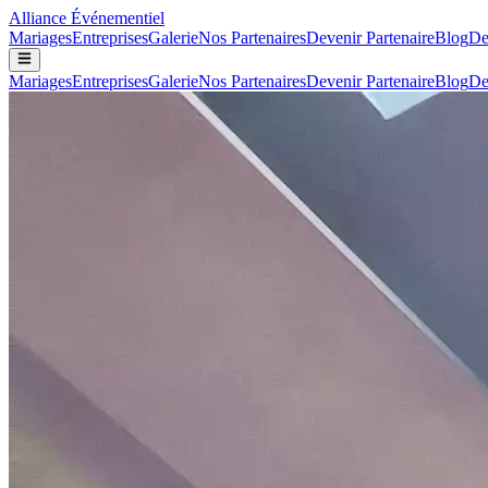
Alliance
Événementiel
Mariages
Entreprises
Galerie
Nos Partenaires
Devenir Partenaire
Blog
De
Mariages
Entreprises
Galerie
Nos Partenaires
Devenir Partenaire
Blog
De