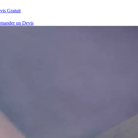
vis Gratuit
mander un Devis