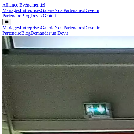
Alliance
Événementiel
Mariages
Entreprises
Galerie
Nos Partenaires
Devenir
Partenaire
Blog
Devis Gratuit
Mariages
Entreprises
Galerie
Nos Partenaires
Devenir
Partenaire
Blog
Demander un Devis