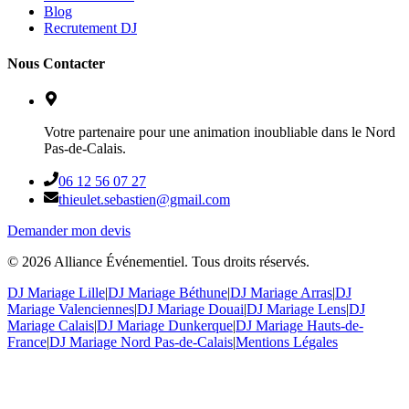
Blog
Recrutement DJ
Nous Contacter
Votre partenaire pour une animation inoubliable dans le Nord
Pas-de-Calais.
06 12 56 07 27
thieulet.sebastien@gmail.com
Demander mon devis
©
2026
Alliance Événementiel. Tous droits réservés.
DJ Mariage Lille
|
DJ Mariage Béthune
|
DJ Mariage Arras
|
DJ
Mariage Valenciennes
|
DJ Mariage Douai
|
DJ Mariage Lens
|
DJ
Mariage Calais
|
DJ Mariage Dunkerque
|
DJ Mariage Hauts-de-
France
|
DJ Mariage Nord Pas-de-Calais
|
Mentions Légales