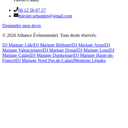
06 12 56 07 27
thieulet.sebastien@gmail.com
Demander mon devis
©
2026
Alliance Événementiel. Tous droits réservés.
DJ Mariage Lille
|
DJ Mariage Béthune
|
DJ Mariage Arras
|
DJ
Mariage Valenciennes
|
DJ Mariage Douai
|
DJ Mariage Lens
|
DJ
Mariage Calais
|
DJ Mariage Dunkerque
|
DJ Mariage Hauts-de-
France
|
DJ Mariage Nord Pas-de-Calais
|
Mentions Légales