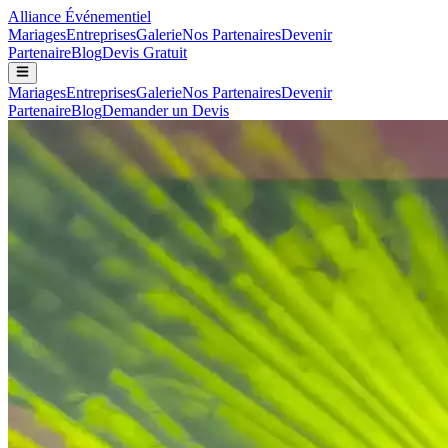
Alliance
Événementiel
Mariages
Entreprises
Galerie
Nos Partenaires
Devenir
Partenaire
Blog
Devis Gratuit
Mariages
Entreprises
Galerie
Nos Partenaires
Devenir
Partenaire
Blog
Demander un Devis