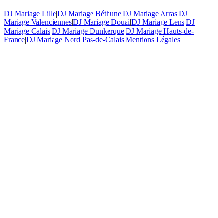
DJ Mariage Lille
|
DJ Mariage Béthune
|
DJ Mariage Arras
|
DJ
Mariage Valenciennes
|
DJ Mariage Douai
|
DJ Mariage Lens
|
DJ
Mariage Calais
|
DJ Mariage Dunkerque
|
DJ Mariage Hauts-de-
France
|
DJ Mariage Nord Pas-de-Calais
|
Mentions Légales