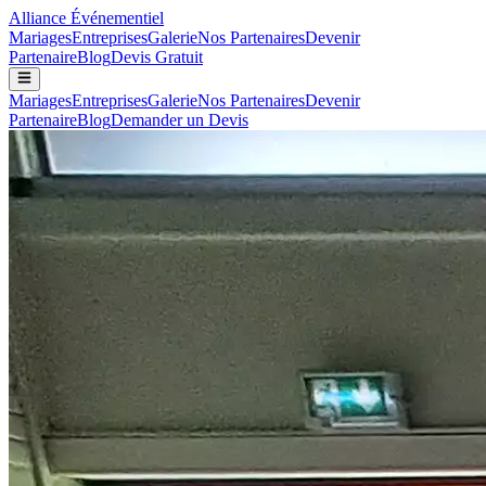
Alliance
Événementiel
Mariages
Entreprises
Galerie
Nos Partenaires
Devenir
Partenaire
Blog
Devis Gratuit
Mariages
Entreprises
Galerie
Nos Partenaires
Devenir
Partenaire
Blog
Demander un Devis