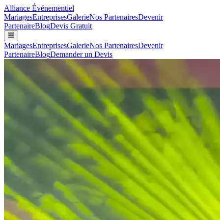
Alliance
Événementiel
Mariages
Entreprises
Galerie
Nos Partenaires
Devenir
Partenaire
Blog
Devis Gratuit
Mariages
Entreprises
Galerie
Nos Partenaires
Devenir
Partenaire
Blog
Demander un Devis