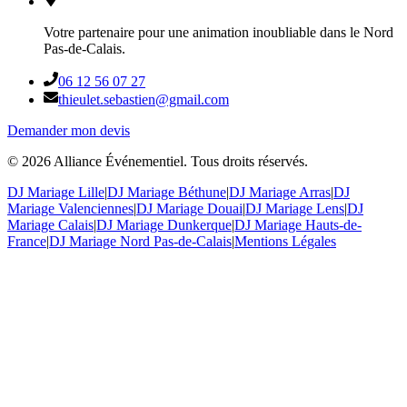
Votre partenaire pour une animation inoubliable dans le Nord
Pas-de-Calais.
06 12 56 07 27
thieulet.sebastien@gmail.com
Demander mon devis
©
2026
Alliance Événementiel. Tous droits réservés.
DJ Mariage Lille
|
DJ Mariage Béthune
|
DJ Mariage Arras
|
DJ
Mariage Valenciennes
|
DJ Mariage Douai
|
DJ Mariage Lens
|
DJ
Mariage Calais
|
DJ Mariage Dunkerque
|
DJ Mariage Hauts-de-
France
|
DJ Mariage Nord Pas-de-Calais
|
Mentions Légales