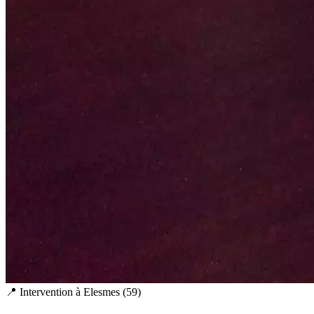
📍 Intervention à
Elesmes
(
59
)