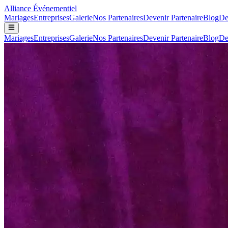
Alliance
Événementiel
Mariages
Entreprises
Galerie
Nos Partenaires
Devenir Partenaire
Blog
De
Mariages
Entreprises
Galerie
Nos Partenaires
Devenir Partenaire
Blog
De