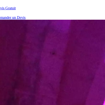
vis Gratuit
mander un Devis