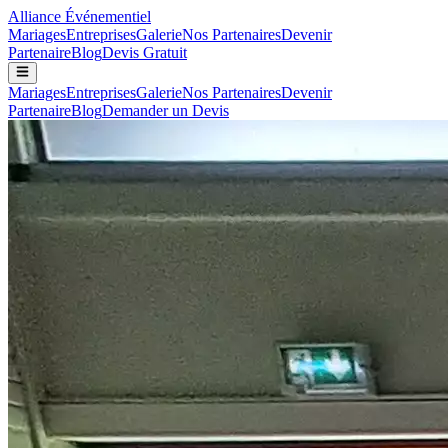
Alliance
Événementiel
Mariages
Entreprises
Galerie
Nos Partenaires
Devenir
Partenaire
Blog
Devis Gratuit
Mariages
Entreprises
Galerie
Nos Partenaires
Devenir
Partenaire
Blog
Demander un Devis