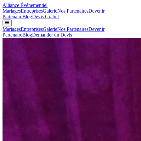
Alliance
Événementiel
Mariages
Entreprises
Galerie
Nos Partenaires
Devenir
Partenaire
Blog
Devis Gratuit
Mariages
Entreprises
Galerie
Nos Partenaires
Devenir
Partenaire
Blog
Demander un Devis