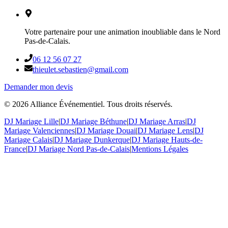
Votre partenaire pour une animation inoubliable dans le Nord
Pas-de-Calais.
06 12 56 07 27
thieulet.sebastien@gmail.com
Demander mon devis
©
2026
Alliance Événementiel. Tous droits réservés.
DJ Mariage Lille
|
DJ Mariage Béthune
|
DJ Mariage Arras
|
DJ
Mariage Valenciennes
|
DJ Mariage Douai
|
DJ Mariage Lens
|
DJ
Mariage Calais
|
DJ Mariage Dunkerque
|
DJ Mariage Hauts-de-
France
|
DJ Mariage Nord Pas-de-Calais
|
Mentions Légales