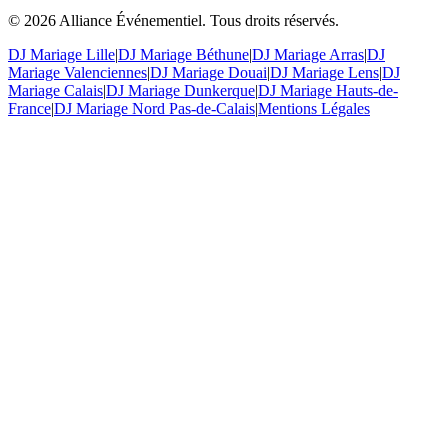
©
2026
Alliance Événementiel. Tous droits réservés.
DJ Mariage Lille
|
DJ Mariage Béthune
|
DJ Mariage Arras
|
DJ
Mariage Valenciennes
|
DJ Mariage Douai
|
DJ Mariage Lens
|
DJ
Mariage Calais
|
DJ Mariage Dunkerque
|
DJ Mariage Hauts-de-
France
|
DJ Mariage Nord Pas-de-Calais
|
Mentions Légales