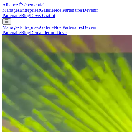
Alliance
Événementiel
Mariages
Entreprises
Galerie
Nos Partenaires
Devenir
Partenaire
Blog
Devis Gratuit
Mariages
Entreprises
Galerie
Nos Partenaires
Devenir
Partenaire
Blog
Demander un Devis