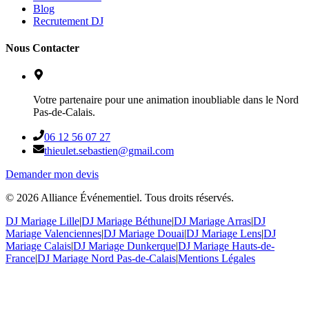
Blog
Recrutement DJ
Nous Contacter
Votre partenaire pour une animation inoubliable dans le Nord
Pas-de-Calais.
06 12 56 07 27
thieulet.sebastien@gmail.com
Demander mon devis
©
2026
Alliance Événementiel. Tous droits réservés.
DJ Mariage Lille
|
DJ Mariage Béthune
|
DJ Mariage Arras
|
DJ
Mariage Valenciennes
|
DJ Mariage Douai
|
DJ Mariage Lens
|
DJ
Mariage Calais
|
DJ Mariage Dunkerque
|
DJ Mariage Hauts-de-
France
|
DJ Mariage Nord Pas-de-Calais
|
Mentions Légales