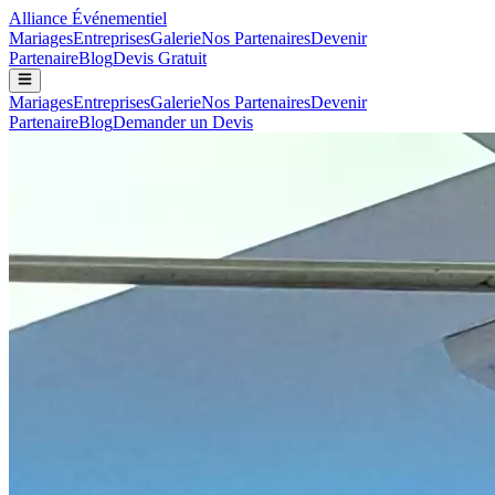
Alliance
Événementiel
Mariages
Entreprises
Galerie
Nos Partenaires
Devenir
Partenaire
Blog
Devis Gratuit
Mariages
Entreprises
Galerie
Nos Partenaires
Devenir
Partenaire
Blog
Demander un Devis