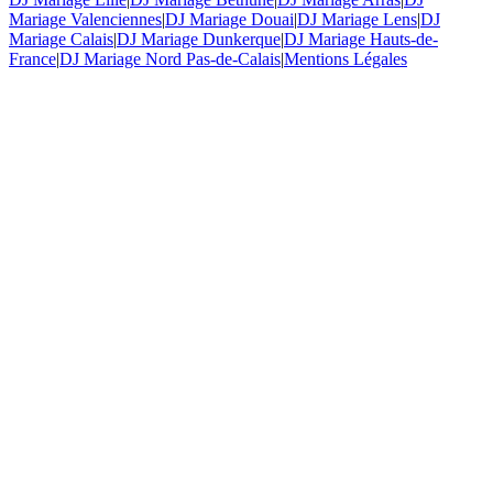
Mariage Valenciennes
|
DJ Mariage Douai
|
DJ Mariage Lens
|
DJ
Mariage Calais
|
DJ Mariage Dunkerque
|
DJ Mariage Hauts-de-
France
|
DJ Mariage Nord Pas-de-Calais
|
Mentions Légales