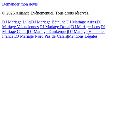
Demander mon devis
©
2026
Alliance Événementiel. Tous droits réservés.
DJ Mariage Lille
|
DJ Mariage Béthune
|
DJ Mariage Arras
|
DJ
Mariage Valenciennes
|
DJ Mariage Douai
|
DJ Mariage Lens
|
DJ
Mariage Calais
|
DJ Mariage Dunkerque
|
DJ Mariage Hauts-de-
France
|
DJ Mariage Nord Pas-de-Calais
|
Mentions Légales