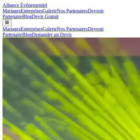
Alliance
Événementiel
Mariages
Entreprises
Galerie
Nos Partenaires
Devenir
Partenaire
Blog
Devis Gratuit
Mariages
Entreprises
Galerie
Nos Partenaires
Devenir
Partenaire
Blog
Demander un Devis