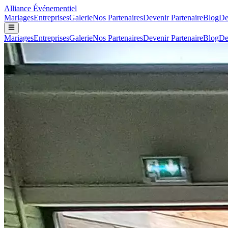
Alliance
Événementiel
Mariages
Entreprises
Galerie
Nos Partenaires
Devenir Partenaire
Blog
De
Mariages
Entreprises
Galerie
Nos Partenaires
Devenir Partenaire
Blog
De