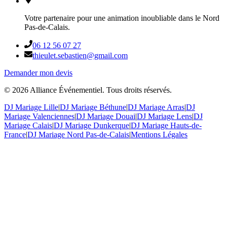
Votre partenaire pour une animation inoubliable dans le Nord
Pas-de-Calais.
06 12 56 07 27
thieulet.sebastien@gmail.com
Demander mon devis
©
2026
Alliance Événementiel. Tous droits réservés.
DJ Mariage Lille
|
DJ Mariage Béthune
|
DJ Mariage Arras
|
DJ
Mariage Valenciennes
|
DJ Mariage Douai
|
DJ Mariage Lens
|
DJ
Mariage Calais
|
DJ Mariage Dunkerque
|
DJ Mariage Hauts-de-
France
|
DJ Mariage Nord Pas-de-Calais
|
Mentions Légales