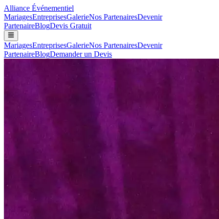
Alliance
Événementiel
Mariages
Entreprises
Galerie
Nos Partenaires
Devenir
Partenaire
Blog
Devis Gratuit
Mariages
Entreprises
Galerie
Nos Partenaires
Devenir
Partenaire
Blog
Demander un Devis