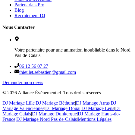
Partenariats Pro
Blog
Recrutement DJ
Nous Contacter
Votre partenaire pour une animation inoubliable dans le Nord
Pas-de-Calais.
06 12 56 07 27
thieulet.sebastien@gmail.com
Demander mon devis
©
2026
Alliance Événementiel. Tous droits réservés.
DJ Mariage Lille
|
DJ Mariage Béthune
|
DJ Mariage Arras
|
DJ
Mariage Valenciennes
|
DJ Mariage Douai
|
DJ Mariage Lens
|
DJ
Mariage Calais
|
DJ Mariage Dunkerque
|
DJ Mariage Hauts-de-
France
|
DJ Mariage Nord Pas-de-Calais
|
Mentions Légales