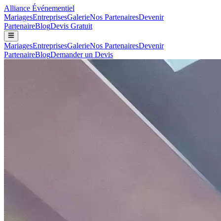
Alliance
Événementiel
Mariages
Entreprises
Galerie
Nos Partenaires
Devenir
Partenaire
Blog
Devis Gratuit
Mariages
Entreprises
Galerie
Nos Partenaires
Devenir
Partenaire
Blog
Demander un Devis