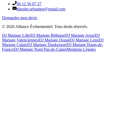
06 12 56 07 27
thieulet.sebastien@gmail.com
Demander mon devis
©
2026
Alliance Événementiel. Tous droits réservés.
DJ Mariage Lille
|
DJ Mariage Béthune
|
DJ Mariage Arras
|
DJ
Mariage Valenciennes
|
DJ Mariage Douai
|
DJ Mariage Lens
|
DJ
Mariage Calais
|
DJ Mariage Dunkerque
|
DJ Mariage Hauts-de-
France
|
DJ Mariage Nord Pas-de-Calais
|
Mentions Légales