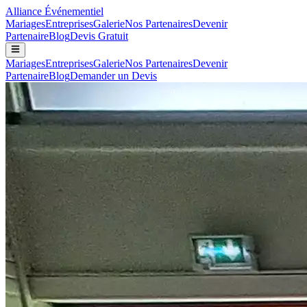
Alliance
Événementiel
Mariages
Entreprises
Galerie
Nos Partenaires
Devenir
Partenaire
Blog
Devis Gratuit
Mariages
Entreprises
Galerie
Nos Partenaires
Devenir
Partenaire
Blog
Demander un Devis