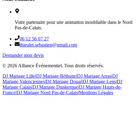
Votre partenaire pour une animation inoubliable dans le Nord
Pas-de-Calais.
06 12 56 07 27
thieulet.sebastien@gmail.com
Demander mon devis
©
2026
Alliance Événementiel. Tous droits réservés.
DJ Mariage Lille
|
DJ Mariage Béthune
|
DJ Mariage Arras
|
DJ
Mariage Valenciennes
|
DJ Mariage Douai
|
DJ Mariage Lens
|
DJ
Mariage Calais
|
DJ Mariage Dunkerque
|
DJ Mariage Hauts-de-
France
|
DJ Mariage Nord Pas-de-Calais
|
Mentions Légales