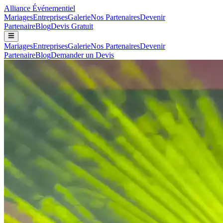
Alliance
Événementiel
Mariages
Entreprises
Galerie
Nos Partenaires
Devenir
Partenaire
Blog
Devis Gratuit
Mariages
Entreprises
Galerie
Nos Partenaires
Devenir
Partenaire
Blog
Demander un Devis