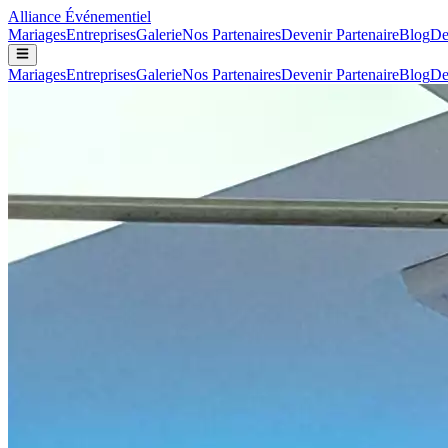
Alliance
Événementiel
Mariages
Entreprises
Galerie
Nos Partenaires
Devenir Partenaire
Blog
De
Mariages
Entreprises
Galerie
Nos Partenaires
Devenir Partenaire
Blog
De