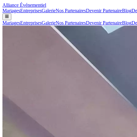
Alliance
Événementiel
Mariages
Entreprises
Galerie
Nos Partenaires
Devenir Partenaire
Blog
De
Mariages
Entreprises
Galerie
Nos Partenaires
Devenir Partenaire
Blog
De