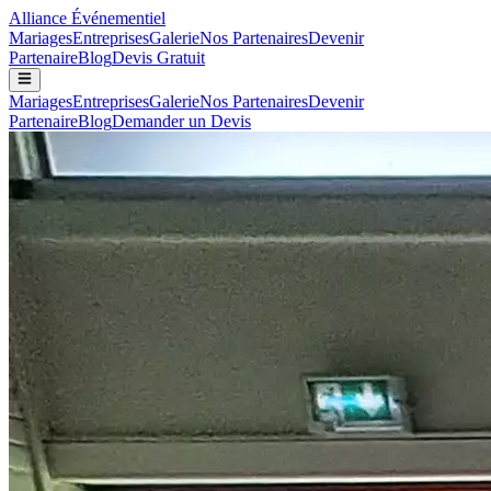
Alliance
Événementiel
Mariages
Entreprises
Galerie
Nos Partenaires
Devenir
Partenaire
Blog
Devis Gratuit
Mariages
Entreprises
Galerie
Nos Partenaires
Devenir
Partenaire
Blog
Demander un Devis