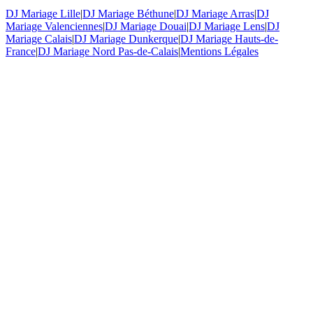
DJ Mariage Lille
|
DJ Mariage Béthune
|
DJ Mariage Arras
|
DJ
Mariage Valenciennes
|
DJ Mariage Douai
|
DJ Mariage Lens
|
DJ
Mariage Calais
|
DJ Mariage Dunkerque
|
DJ Mariage Hauts-de-
France
|
DJ Mariage Nord Pas-de-Calais
|
Mentions Légales