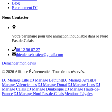
Blog
Recrutement DJ
Nous Contacter
Votre partenaire pour une animation inoubliable dans le Nord
Pas-de-Calais.
06 12 56 07 27
thieulet.sebastien@gmail.com
Demander mon devis
©
2026
Alliance Événementiel. Tous droits réservés.
DJ Mariage Lille
|
DJ Mariage Béthune
|
DJ Mariage Arras
|
DJ
Mariage Valenciennes
|
DJ Mariage Douai
|
DJ Mariage Lens
|
DJ
Mariage Calais
|
DJ Mariage Dunkerque
|
DJ Mariage Hauts-de-
France
|
DJ Mariage Nord Pas-de-Calais
|
Mentions Légales