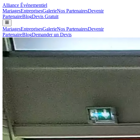
Alliance
Événementiel
Mariages
Entreprises
Galerie
Nos Partenaires
Devenir
Partenaire
Blog
Devis Gratuit
Mariages
Entreprises
Galerie
Nos Partenaires
Devenir
Partenaire
Blog
Demander un Devis