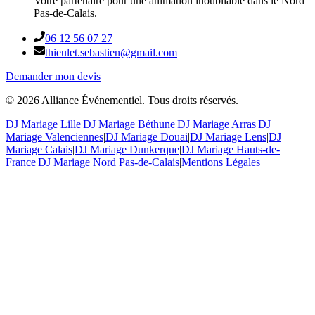
Votre partenaire pour une animation inoubliable dans le Nord
Pas-de-Calais.
06 12 56 07 27
thieulet.sebastien@gmail.com
Demander mon devis
©
2026
Alliance Événementiel. Tous droits réservés.
DJ Mariage Lille
|
DJ Mariage Béthune
|
DJ Mariage Arras
|
DJ
Mariage Valenciennes
|
DJ Mariage Douai
|
DJ Mariage Lens
|
DJ
Mariage Calais
|
DJ Mariage Dunkerque
|
DJ Mariage Hauts-de-
France
|
DJ Mariage Nord Pas-de-Calais
|
Mentions Légales