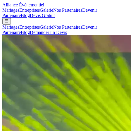
Alliance
Événementiel
Mariages
Entreprises
Galerie
Nos Partenaires
Devenir
Partenaire
Blog
Devis Gratuit
Mariages
Entreprises
Galerie
Nos Partenaires
Devenir
Partenaire
Blog
Demander un Devis