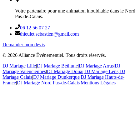
Votre partenaire pour une animation inoubliable dans le Nord
Pas-de-Calais.
06 12 56 07 27
thieulet.sebastien@gmail.com
Demander mon devis
©
2026
Alliance Événementiel. Tous droits réservés.
DJ Mariage Lille
|
DJ Mariage Béthune
|
DJ Mariage Arras
|
DJ
Mariage Valenciennes
|
DJ Mariage Douai
|
DJ Mariage Lens
|
DJ
Mariage Calais
|
DJ Mariage Dunkerque
|
DJ Mariage Hauts-de-
France
|
DJ Mariage Nord Pas-de-Calais
|
Mentions Légales