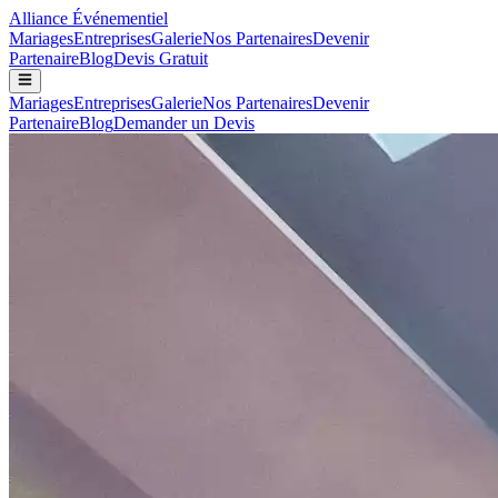
Alliance
Événementiel
Mariages
Entreprises
Galerie
Nos Partenaires
Devenir
Partenaire
Blog
Devis Gratuit
Mariages
Entreprises
Galerie
Nos Partenaires
Devenir
Partenaire
Blog
Demander un Devis