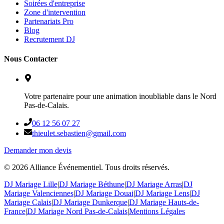
Soirées d'entreprise
Zone d'intervention
Partenariats Pro
Blog
Recrutement DJ
Nous Contacter
Votre partenaire pour une animation inoubliable dans le Nord
Pas-de-Calais.
06 12 56 07 27
thieulet.sebastien@gmail.com
Demander mon devis
©
2026
Alliance Événementiel. Tous droits réservés.
DJ Mariage Lille
|
DJ Mariage Béthune
|
DJ Mariage Arras
|
DJ
Mariage Valenciennes
|
DJ Mariage Douai
|
DJ Mariage Lens
|
DJ
Mariage Calais
|
DJ Mariage Dunkerque
|
DJ Mariage Hauts-de-
France
|
DJ Mariage Nord Pas-de-Calais
|
Mentions Légales