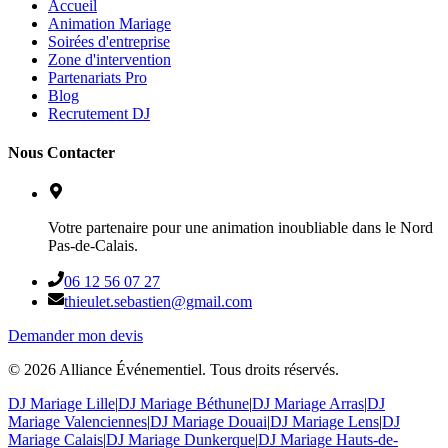
Accueil
Animation Mariage
Soirées d'entreprise
Zone d'intervention
Partenariats Pro
Blog
Recrutement DJ
Nous Contacter
Votre partenaire pour une animation inoubliable dans le Nord
Pas-de-Calais.
06 12 56 07 27
thieulet.sebastien@gmail.com
Demander mon devis
©
2026
Alliance Événementiel. Tous droits réservés.
DJ Mariage Lille
|
DJ Mariage Béthune
|
DJ Mariage Arras
|
DJ
Mariage Valenciennes
|
DJ Mariage Douai
|
DJ Mariage Lens
|
DJ
Mariage Calais
|
DJ Mariage Dunkerque
|
DJ Mariage Hauts-de-