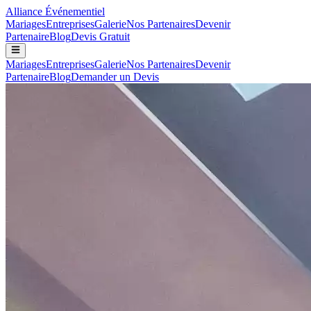
Alliance
Événementiel
Mariages
Entreprises
Galerie
Nos Partenaires
Devenir
Partenaire
Blog
Devis Gratuit
Mariages
Entreprises
Galerie
Nos Partenaires
Devenir
Partenaire
Blog
Demander un Devis