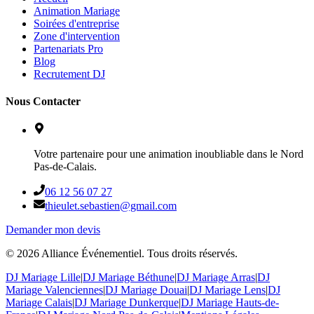
Animation Mariage
Soirées d'entreprise
Zone d'intervention
Partenariats Pro
Blog
Recrutement DJ
Nous Contacter
Votre partenaire pour une animation inoubliable dans le Nord
Pas-de-Calais.
06 12 56 07 27
thieulet.sebastien@gmail.com
Demander mon devis
©
2026
Alliance Événementiel. Tous droits réservés.
DJ Mariage Lille
|
DJ Mariage Béthune
|
DJ Mariage Arras
|
DJ
Mariage Valenciennes
|
DJ Mariage Douai
|
DJ Mariage Lens
|
DJ
Mariage Calais
|
DJ Mariage Dunkerque
|
DJ Mariage Hauts-de-