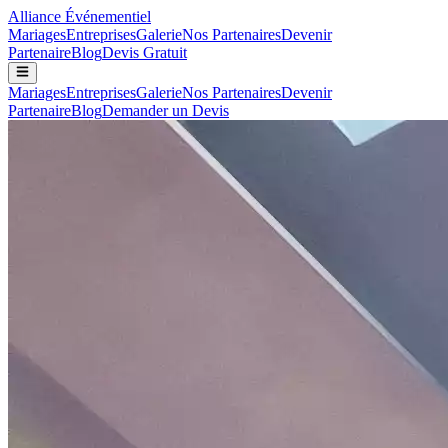
Alliance
Événementiel
Mariages
Entreprises
Galerie
Nos Partenaires
Devenir
Partenaire
Blog
Devis Gratuit
Mariages
Entreprises
Galerie
Nos Partenaires
Devenir
Partenaire
Blog
Demander un Devis