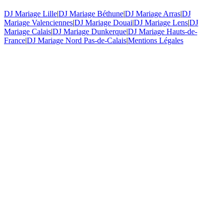
DJ Mariage Lille
|
DJ Mariage Béthune
|
DJ Mariage Arras
|
DJ
Mariage Valenciennes
|
DJ Mariage Douai
|
DJ Mariage Lens
|
DJ
Mariage Calais
|
DJ Mariage Dunkerque
|
DJ Mariage Hauts-de-
France
|
DJ Mariage Nord Pas-de-Calais
|
Mentions Légales