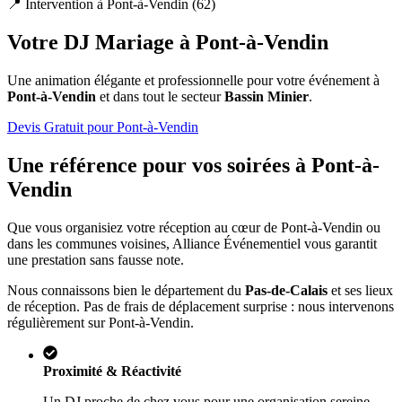
📍 Intervention à
Pont-à-Vendin
(
62
)
Votre DJ Mariage à
Pont-à-Vendin
Une animation élégante et professionnelle pour votre événement à
Pont-à-Vendin
et dans tout le secteur
Bassin Minier
.
Devis Gratuit pour
Pont-à-Vendin
Une référence pour vos soirées à
Pont-à-
Vendin
Que vous organisiez votre réception au cœur de
Pont-à-Vendin
ou
dans les communes voisines, Alliance Événementiel vous garantit
une prestation sans fausse note.
Nous connaissons bien le département du
Pas-de-Calais
et ses lieux
de réception. Pas de frais de déplacement surprise : nous intervenons
régulièrement sur
Pont-à-Vendin
.
Proximité & Réactivité
Un DJ proche de chez vous pour une organisation sereine.