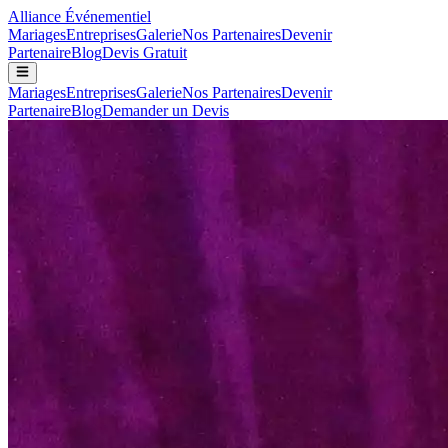
Alliance
Événementiel
Mariages
Entreprises
Galerie
Nos Partenaires
Devenir
Partenaire
Blog
Devis Gratuit
Mariages
Entreprises
Galerie
Nos Partenaires
Devenir
Partenaire
Blog
Demander un Devis