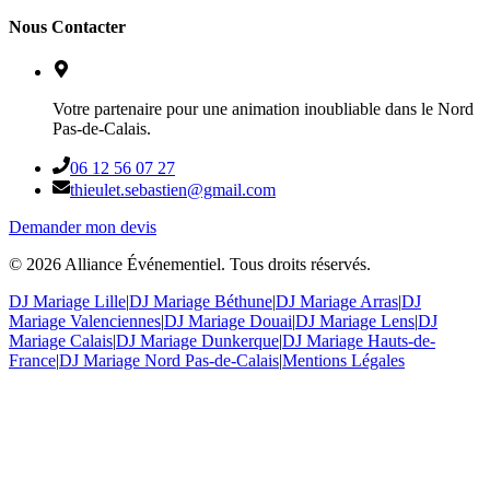
Nous Contacter
Votre partenaire pour une animation inoubliable dans le Nord
Pas-de-Calais.
06 12 56 07 27
thieulet.sebastien@gmail.com
Demander mon devis
©
2026
Alliance Événementiel. Tous droits réservés.
DJ Mariage Lille
|
DJ Mariage Béthune
|
DJ Mariage Arras
|
DJ
Mariage Valenciennes
|
DJ Mariage Douai
|
DJ Mariage Lens
|
DJ
Mariage Calais
|
DJ Mariage Dunkerque
|
DJ Mariage Hauts-de-
France
|
DJ Mariage Nord Pas-de-Calais
|
Mentions Légales