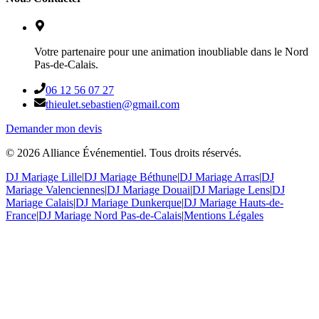
Votre partenaire pour une animation inoubliable dans le Nord
Pas-de-Calais.
06 12 56 07 27
thieulet.sebastien@gmail.com
Demander mon devis
©
2026
Alliance Événementiel. Tous droits réservés.
DJ Mariage Lille
|
DJ Mariage Béthune
|
DJ Mariage Arras
|
DJ
Mariage Valenciennes
|
DJ Mariage Douai
|
DJ Mariage Lens
|
DJ
Mariage Calais
|
DJ Mariage Dunkerque
|
DJ Mariage Hauts-de-
France
|
DJ Mariage Nord Pas-de-Calais
|
Mentions Légales