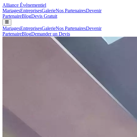
Alliance
Événementiel
Mariages
Entreprises
Galerie
Nos Partenaires
Devenir
Partenaire
Blog
Devis Gratuit
Mariages
Entreprises
Galerie
Nos Partenaires
Devenir
Partenaire
Blog
Demander un Devis