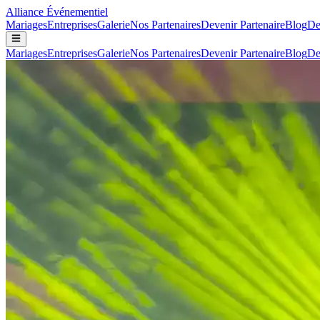
Alliance
Événementiel
Mariages
Entreprises
Galerie
Nos Partenaires
Devenir Partenaire
Blog
De
Mariages
Entreprises
Galerie
Nos Partenaires
Devenir Partenaire
Blog
De