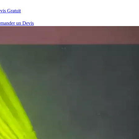
vis Gratuit
mander un Devis