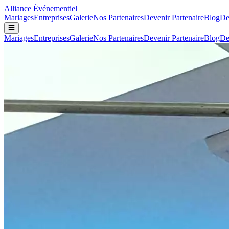
Alliance
Événementiel
Mariages
Entreprises
Galerie
Nos Partenaires
Devenir Partenaire
Blog
De
Mariages
Entreprises
Galerie
Nos Partenaires
Devenir Partenaire
Blog
De