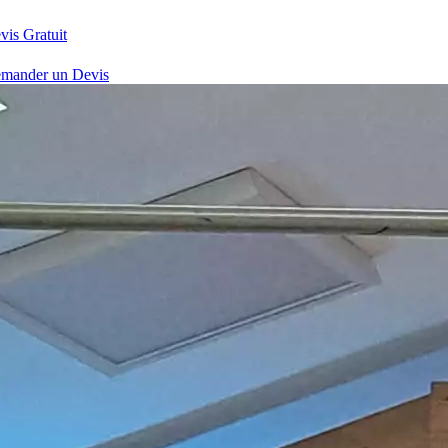
vis Gratuit
mander un Devis