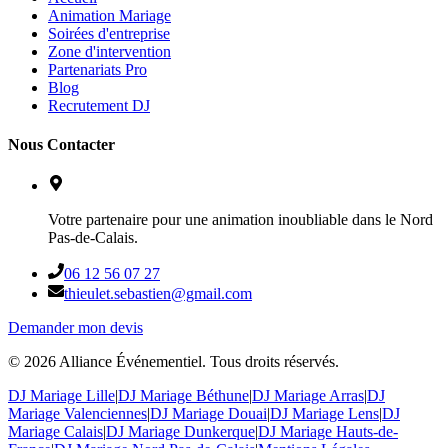
Animation Mariage
Soirées d'entreprise
Zone d'intervention
Partenariats Pro
Blog
Recrutement DJ
Nous Contacter
Votre partenaire pour une animation inoubliable dans le Nord
Pas-de-Calais.
06 12 56 07 27
thieulet.sebastien@gmail.com
Demander mon devis
©
2026
Alliance Événementiel. Tous droits réservés.
DJ Mariage Lille
|
DJ Mariage Béthune
|
DJ Mariage Arras
|
DJ
Mariage Valenciennes
|
DJ Mariage Douai
|
DJ Mariage Lens
|
DJ
Mariage Calais
|
DJ Mariage Dunkerque
|
DJ Mariage Hauts-de-