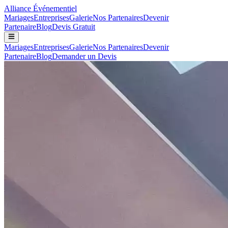
Alliance
Événementiel
Mariages
Entreprises
Galerie
Nos Partenaires
Devenir
Partenaire
Blog
Devis Gratuit
Mariages
Entreprises
Galerie
Nos Partenaires
Devenir
Partenaire
Blog
Demander un Devis