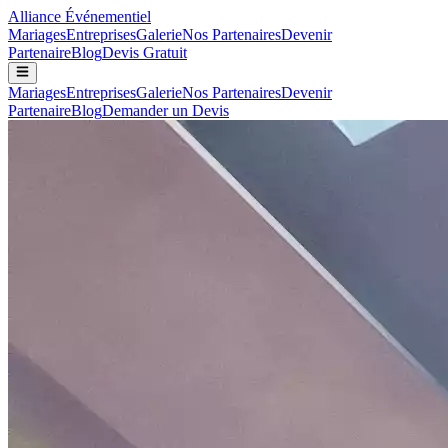
Alliance
Événementiel
Mariages
Entreprises
Galerie
Nos Partenaires
Devenir
Partenaire
Blog
Devis Gratuit
Mariages
Entreprises
Galerie
Nos Partenaires
Devenir
Partenaire
Blog
Demander un Devis