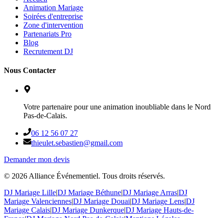
Animation Mariage
Soirées d'entreprise
Zone d'intervention
Partenariats Pro
Blog
Recrutement DJ
Nous Contacter
Votre partenaire pour une animation inoubliable dans le Nord
Pas-de-Calais.
06 12 56 07 27
thieulet.sebastien@gmail.com
Demander mon devis
©
2026
Alliance Événementiel. Tous droits réservés.
DJ Mariage Lille
|
DJ Mariage Béthune
|
DJ Mariage Arras
|
DJ
Mariage Valenciennes
|
DJ Mariage Douai
|
DJ Mariage Lens
|
DJ
Mariage Calais
|
DJ Mariage Dunkerque
|
DJ Mariage Hauts-de-