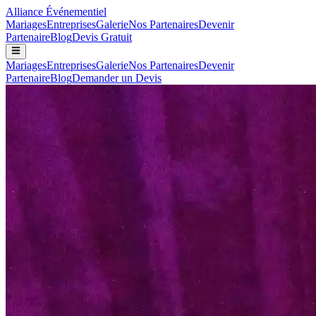
Alliance
Événementiel
Mariages
Entreprises
Galerie
Nos Partenaires
Devenir
Partenaire
Blog
Devis Gratuit
Mariages
Entreprises
Galerie
Nos Partenaires
Devenir
Partenaire
Blog
Demander un Devis