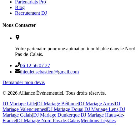
Partenariats Pro
Blog
Recrutement DJ
Nous Contacter
Votre partenaire pour une animation inoubliable dans le Nord
Pas-de-Calais.
06 12 56 07 27
thieulet.sebastien@gmail.com
Demander mon devis
©
2026
Alliance Événementiel. Tous droits réservés.
DJ Mariage Lille
|
DJ Mariage Béthune
|
DJ Mariage Arras
|
DJ
Mariage Valenciennes
|
DJ Mariage Douai
|
DJ Mariage Lens
|
DJ
Mariage Calais
|
DJ Mariage Dunkerque
|
DJ Mariage Hauts-de-
France
|
DJ Mariage Nord Pas-de-Calais
|
Mentions Légales