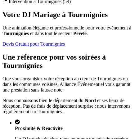
📍 Intervention à
Tourmignies
(
59
)
Votre DJ Mariage à
Tourmignies
Une animation élégante et professionnelle pour votre événement à
Tourmignies
et dans tout le secteur
Pévèle
.
Devis Gratuit pour
Tourmignies
Une référence pour vos soirées à
Tourmignies
Que vous organisiez votre réception au cœur de
Tourmignies
ou
dans les communes voisines, Alliance Événementiel vous garantit
une prestation sans fausse note.
Nous connaissons bien le département du
Nord
et ses lieux de
réception. Pas de frais de déplacement surprise : nous intervenons
régulièrement sur
Tourmignies
.
Proximité & Réactivité
Un DJ proche de chez vous pour une organisation sereine.