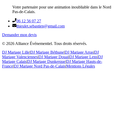
Votre partenaire pour une animation inoubliable dans le Nord
Pas-de-Calais.
06 12 56 07 27
thieulet.sebastien@gmail.com
Demander mon devis
©
2026
Alliance Événementiel. Tous droits réservés.
DJ Mariage Lille
|
DJ Mariage Béthune
|
DJ Mariage Arras
|
DJ
Mariage Valenciennes
|
DJ Mariage Douai
|
DJ Mariage Lens
|
DJ
Mariage Calais
|
DJ Mariage Dunkerque
|
DJ Mariage Hauts-de-
France
|
DJ Mariage Nord Pas-de-Calais
|
Mentions Légales