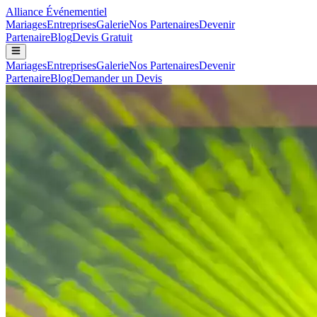
Alliance
Événementiel
Mariages
Entreprises
Galerie
Nos Partenaires
Devenir
Partenaire
Blog
Devis Gratuit
Mariages
Entreprises
Galerie
Nos Partenaires
Devenir
Partenaire
Blog
Demander un Devis