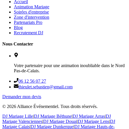
Accueil
Animation Mariage
Soirées d'entreprise
Zone d'intervention
Partenariats Pro
Blog
Recrutement DJ
Nous Contacter
Votre partenaire pour une animation inoubliable dans le Nord
Pas-de-Calais.
06 12 56 07 27
thieulet.sebastien@gmail.com
Demander mon devis
©
2026
Alliance Événementiel. Tous droits réservés.
DJ Mariage Lille
|
DJ Mariage Béthune
|
DJ Mariage Arras
|
DJ
Mariage Valenciennes
|
DJ Mariage Douai
|
DJ Mariage Lens
|
DJ
Mariage Calais
|
DJ Mariage Dunkerque
|
DJ Mariage Hauts-de-