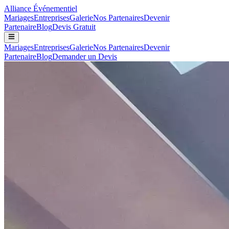
Alliance
Événementiel
Mariages
Entreprises
Galerie
Nos Partenaires
Devenir
Partenaire
Blog
Devis Gratuit
Mariages
Entreprises
Galerie
Nos Partenaires
Devenir
Partenaire
Blog
Demander un Devis