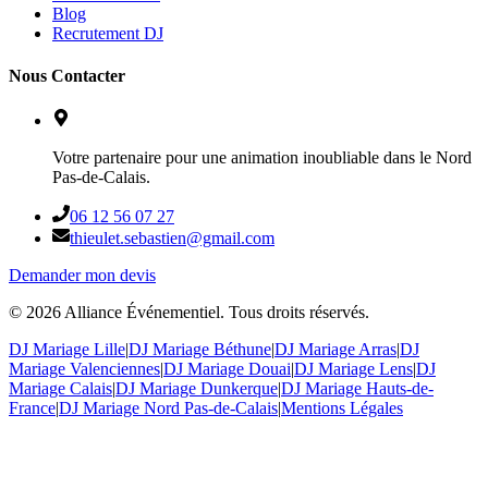
Blog
Recrutement DJ
Nous Contacter
Votre partenaire pour une animation inoubliable dans le Nord
Pas-de-Calais.
06 12 56 07 27
thieulet.sebastien@gmail.com
Demander mon devis
©
2026
Alliance Événementiel. Tous droits réservés.
DJ Mariage Lille
|
DJ Mariage Béthune
|
DJ Mariage Arras
|
DJ
Mariage Valenciennes
|
DJ Mariage Douai
|
DJ Mariage Lens
|
DJ
Mariage Calais
|
DJ Mariage Dunkerque
|
DJ Mariage Hauts-de-
France
|
DJ Mariage Nord Pas-de-Calais
|
Mentions Légales