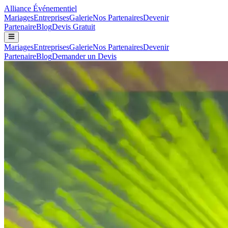
Alliance
Événementiel
Mariages
Entreprises
Galerie
Nos Partenaires
Devenir
Partenaire
Blog
Devis Gratuit
Mariages
Entreprises
Galerie
Nos Partenaires
Devenir
Partenaire
Blog
Demander un Devis