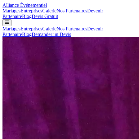
Alliance
Événementiel
Mariages
Entreprises
Galerie
Nos Partenaires
Devenir
Partenaire
Blog
Devis Gratuit
Mariages
Entreprises
Galerie
Nos Partenaires
Devenir
Partenaire
Blog
Demander un Devis