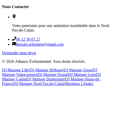
Nous Contacter
Votre partenaire pour une animation inoubliable dans le Nord
Pas-de-Calais.
06 12 56 07 27
thieulet.sebastien@gmail.com
Demander mon devis
©
2026
Alliance Événementiel. Tous droits réservés.
DJ Mariage Lille
|
DJ Mariage Béthune
|
DJ Mariage Arras
|
DJ
Mariage Valenciennes
|
DJ Mariage Douai
|
DJ Mariage Lens
|
DJ
Mariage Calais
|
DJ Mariage Dunkerque
|
DJ Mariage Hauts-de-
France
|
DJ Mariage Nord Pas-de-Calais
|
Mentions Légales