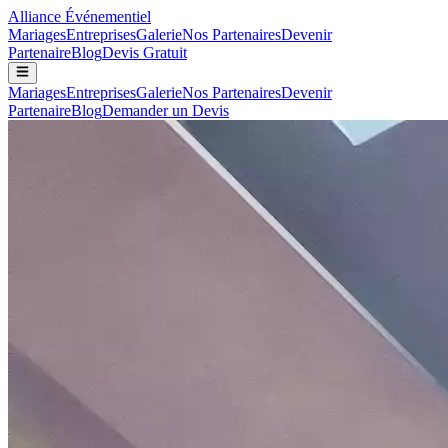
Alliance
Événementiel
Mariages
Entreprises
Galerie
Nos Partenaires
Devenir
Partenaire
Blog
Devis Gratuit
Mariages
Entreprises
Galerie
Nos Partenaires
Devenir
Partenaire
Blog
Demander un Devis