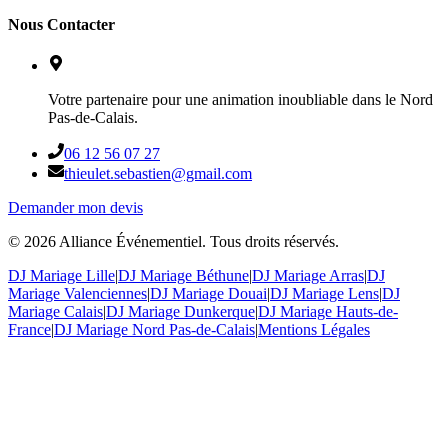
Nous Contacter
Votre partenaire pour une animation inoubliable dans le Nord
Pas-de-Calais.
06 12 56 07 27
thieulet.sebastien@gmail.com
Demander mon devis
©
2026
Alliance Événementiel. Tous droits réservés.
DJ Mariage Lille
|
DJ Mariage Béthune
|
DJ Mariage Arras
|
DJ
Mariage Valenciennes
|
DJ Mariage Douai
|
DJ Mariage Lens
|
DJ
Mariage Calais
|
DJ Mariage Dunkerque
|
DJ Mariage Hauts-de-
France
|
DJ Mariage Nord Pas-de-Calais
|
Mentions Légales