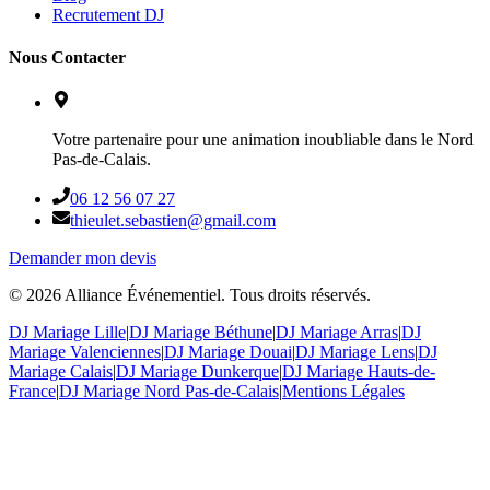
Recrutement DJ
Nous Contacter
Votre partenaire pour une animation inoubliable dans le Nord
Pas-de-Calais.
06 12 56 07 27
thieulet.sebastien@gmail.com
Demander mon devis
©
2026
Alliance Événementiel. Tous droits réservés.
DJ Mariage Lille
|
DJ Mariage Béthune
|
DJ Mariage Arras
|
DJ
Mariage Valenciennes
|
DJ Mariage Douai
|
DJ Mariage Lens
|
DJ
Mariage Calais
|
DJ Mariage Dunkerque
|
DJ Mariage Hauts-de-
France
|
DJ Mariage Nord Pas-de-Calais
|
Mentions Légales