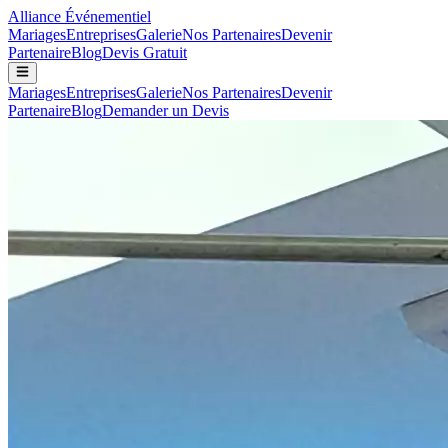
Alliance
Événementiel
Mariages
Entreprises
Galerie
Nos Partenaires
Devenir
Partenaire
Blog
Devis Gratuit
Mariages
Entreprises
Galerie
Nos Partenaires
Devenir
Partenaire
Blog
Demander un Devis