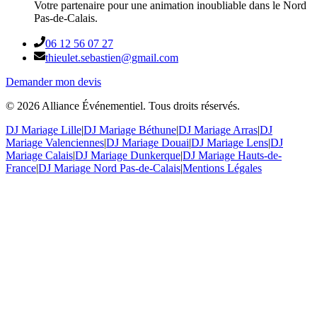
Votre partenaire pour une animation inoubliable dans le Nord
Pas-de-Calais.
06 12 56 07 27
thieulet.sebastien@gmail.com
Demander mon devis
©
2026
Alliance Événementiel. Tous droits réservés.
DJ Mariage Lille
|
DJ Mariage Béthune
|
DJ Mariage Arras
|
DJ
Mariage Valenciennes
|
DJ Mariage Douai
|
DJ Mariage Lens
|
DJ
Mariage Calais
|
DJ Mariage Dunkerque
|
DJ Mariage Hauts-de-
France
|
DJ Mariage Nord Pas-de-Calais
|
Mentions Légales