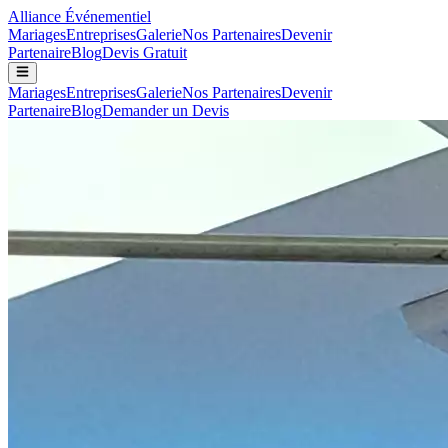
Alliance
Événementiel
Mariages
Entreprises
Galerie
Nos Partenaires
Devenir
Partenaire
Blog
Devis Gratuit
Mariages
Entreprises
Galerie
Nos Partenaires
Devenir
Partenaire
Blog
Demander un Devis